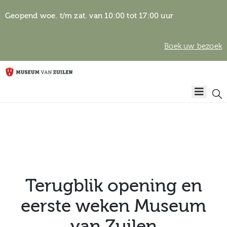
Geopend woe. t/m zat. van 10:00 tot 17:00 uur
Boek uw bezoek
Privacyverklaring
Home
Algemene
voorwaarden
Auteursrechten
Plan
& beeldgebruik
uw
bezoek
Terugblik opening en
eerste weken Museum
Over het
van Zuilen