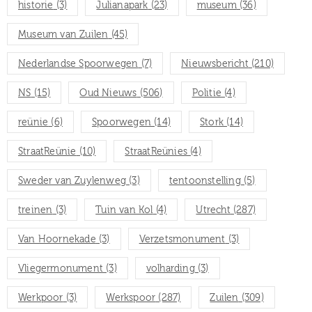
historie
(3)
Julianapark
(23)
museum
(36)
Museum van Zuilen
(45)
Nederlandse Spoorwegen
(7)
Nieuwsbericht
(210)
NS
(15)
Oud Nieuws
(506)
Politie
(4)
reünie
(6)
Spoorwegen
(14)
Stork
(14)
StraatReünie
(10)
StraatReünies
(4)
Sweder van Zuylenweg
(3)
tentoonstelling
(5)
treinen
(3)
Tuin van Kol
(4)
Utrecht
(287)
Van Hoornekade
(3)
Verzetsmonument
(3)
Vliegermonument
(3)
volharding
(3)
Werkpoor
(3)
Werkspoor
(287)
Zuilen
(309)