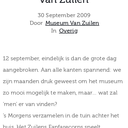
museum
30 September 2009
Door
Museum Van Zuilen
In
Overig
Activiteiten
12 september, eindelijk is dan de grote dag
Verhalen
aangebroken. Aan alle kanten spannend: we
over
zijn maanden druk geweest om het museum
Zuilen
zo mooi mogelijk te maken, maar… wat zal
‘men’ er van vinden?
Collectie
’s Morgens verzamelen in de tuin achter het
huis. Het Zuilens Fanfarecorps speelt