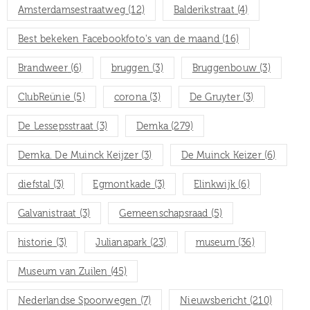
Amsterdamsestraatweg
(12)
Balderikstraat
(4)
Best bekeken Facebookfoto's van de maand
(16)
Brandweer
(6)
bruggen
(3)
Bruggenbouw
(3)
ClubReünie
(5)
corona
(3)
De Gruyter
(3)
De Lessepsstraat
(3)
Demka
(279)
Demka. De Muinck Keijzer
(3)
De Muinck Keizer
(6)
diefstal
(3)
Egmontkade
(3)
Elinkwijk
(6)
Galvanistraat
(3)
Gemeenschapsraad
(5)
historie
(3)
Julianapark
(23)
museum
(36)
Museum van Zuilen
(45)
Nederlandse Spoorwegen
(7)
Nieuwsbericht
(210)