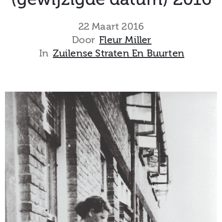
museum
22 Maart 2016
Door
Fleur Miller
In
Zuilense Straten En Buurten
Activiteiten
Verhalen
over
Zuilen
Collectie