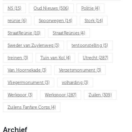
NS
(15)
Oud Nieuws
(506)
Politie
(4)
reünie
(6)
Spoorwegen
(14)
Stork
(14)
StraatReünie
(10)
StraatReünies
(4)
Sweder van Zuylenweg
(3)
tentoonstelling
(5)
treinen
(3)
Tuin van Kol
(4)
Utrecht
(287)
Van Hoornekade
(3)
Verzetsmonument
(3)
Vliegermonument
(3)
volharding
(3)
Werkpoor
(3)
Werkspoor
(287)
Zuilen
(309)
Zuilens Fanfare Corps
(4)
Archief