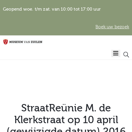
Geopend woe. t/m zat. van 10:00 tot 17:00 uur
Boek uw bezoek
Privacyverklaring
Home
Algemene
voorwaarden
Auteursrechten
Plan
& beeldgebruik
uw
bezoek
StraatReünie M. de
Klerkstraat op 10 april
Over het
(gewijzigde datum) 2016