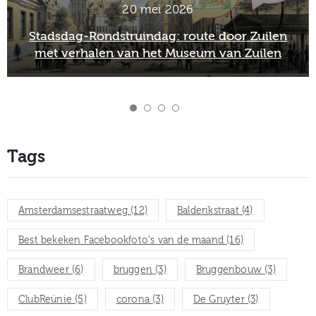
i 2026
2 maart
ag: route door Zuilen
Officieel afscheid Wim
et Museum van Zuilen
directeur van het M
Tags
Amsterdamsestraatweg
(12)
Balderikstraat
(4)
Best bekeken Facebookfoto's van de maand
(16)
Brandweer
(6)
bruggen
(3)
Bruggenbouw
(3)
ClubReünie
(5)
corona
(3)
De Gruyter
(3)