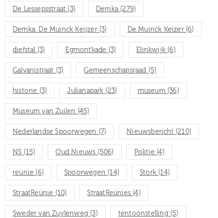
De Lessepsstraat
(3)
Demka
(279)
Demka. De Muinck Keijzer
(3)
De Muinck Keizer
(6)
diefstal
(3)
Egmontkade
(3)
Elinkwijk
(6)
Galvanistraat
(3)
Gemeenschapsraad
(5)
historie
(3)
Julianapark
(23)
museum
(36)
Museum van Zuilen
(45)
Nederlandse Spoorwegen
(7)
Nieuwsbericht
(210)
NS
(15)
Oud Nieuws
(506)
Politie
(4)
reünie
(6)
Spoorwegen
(14)
Stork
(14)
StraatReünie
(10)
StraatReünies
(4)
Sweder van Zuylenweg
(3)
tentoonstelling
(5)