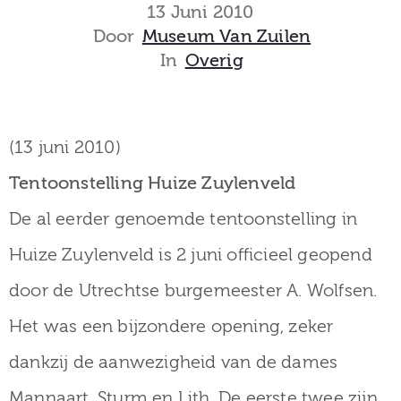
museum
13 Juni 2010
Door
Museum Van Zuilen
In
Overig
Activiteiten
(13 juni 2010)
Tentoonstelling Huize Zuylenveld
Verhalen
De al eerder genoemde tentoonstelling in
over
Huize Zuylenveld is 2 juni officieel geopend
Zuilen
door de Utrechtse burgemeester A. Wolfsen.
Het was een bijzondere opening, zeker
Collectie
dankzij de aanwezigheid van de dames
Mannaart, Sturm en Lith. De eerste twee zijn