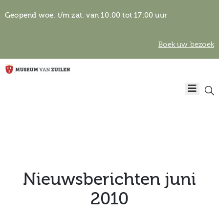
Geopend woe. t/m zat. van 10:00 tot 17:00 uur
Boek uw bezoek
Privacyverklaring
Home
Algemene
voorwaarden
Auteursrechten
Plan
& beeldgebruik
uw
bezoek
Nieuwsberichten juni
2010
Over het