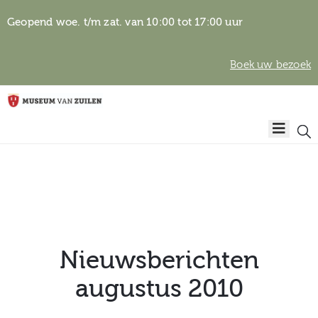
Geopend woe. t/m zat. van 10:00 tot 17:00 uur
Boek uw bezoek
Privacyverklaring
Home
Algemene
voorwaarden
Auteursrechten
Plan
& beeldgebruik
uw
bezoek
Nieuwsberichten
augustus 2010
Over het