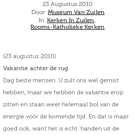
museum
23 Augustus 2010
Door
Museum Van Zuilen
In
Kerken In Zuilen
‚
Rooms-Katholieke Kerken
Activiteiten
(23 augustus 2010)
Verhalen
Vakantie achter de rug
over
Dag beste mensen. U zult ons wel gemist
Zuilen
hebben, maar we hebben de vakantie erop
zitten en staan weer helemaal bol van de
energie voor de komende tijd. En dat is maar
Collectie
goed ook, want het is echt ‘handen uit de