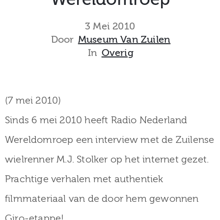
museum
3 Mei 2010
Door
Museum Van Zuilen
In
Overig
Activiteiten
(7 mei 2010)
Verhalen
Sinds 6 mei 2010 heeft Radio Nederland
over
Wereldomroep een interview met de Zuilense
Zuilen
wielrenner M.J. Stolker op het internet gezet.
Prachtige verhalen met authentiek
Collectie
filmmateriaal van de door hem gewonnen
Giro-etappe!