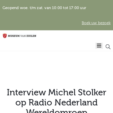
Geopend woe. t/m zat. van 10:00 tot 17:00 uur
Boek uw bezoek
Privacyverklaring
Home
Algemene
voorwaarden
Auteursrechten
Plan
& beeldgebruik
uw
bezoek
Interview Michel Stolker
op Radio Nederland
Over het
Wereldomroep