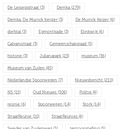
De Lessepsstraat
(3)
Demka
(279)
Demka. De Muinck Keijzer
(3)
De Muinck Keizer
(6)
diefstal
(3)
Egmontkade
(3)
Elinkwijk
(6)
Galvanistraat
(3)
Gemeenschapsraad
(5)
historie
(3)
Julianapark
(23)
museum
(36)
Museum van Zuilen
(45)
Nederlandse Spoorwegen
(7)
Nieuwsbericht
(210)
NS
(15)
Oud Nieuws
(506)
Politie
(4)
reünie
(6)
Spoorwegen
(14)
Stork
(14)
StraatReünie
(10)
StraatReünies
(4)
Sweder van Zuylenweg
(3)
tentoonstelling
(5)