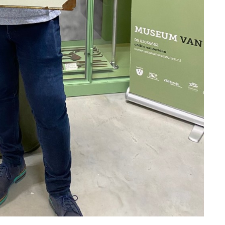
20 mei 2026
Stadsdag-Rondstruindag:
route door Zuilen met
ari 2026
verhalen van het Museum va