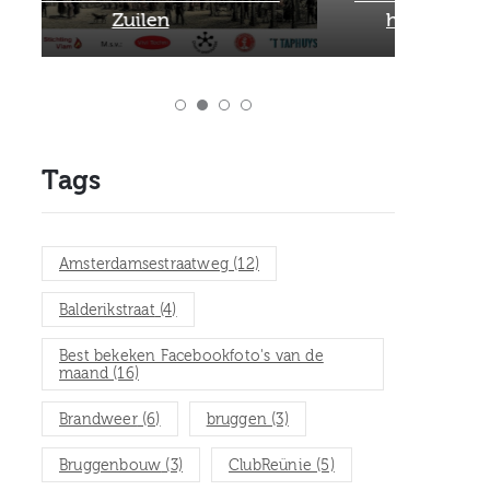
het Museum van Zuilen
Tags
Amsterdamsestraatweg
(12)
Balderikstraat
(4)
Best bekeken Facebookfoto's van de
maand
(16)
Brandweer
(6)
bruggen
(3)
Bruggenbouw
(3)
ClubReünie
(5)