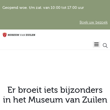
Geopend woe. t/m zat. van 10:00 tot 17:00 uur
Boek uw bezoek
Privacyverklaring
Home
Algemene
voorwaarden
Auteursrechten
Plan
& beeldgebruik
uw
bezoek
Er broeit iets bijzonders
in het Museum van Zuilen
Over het