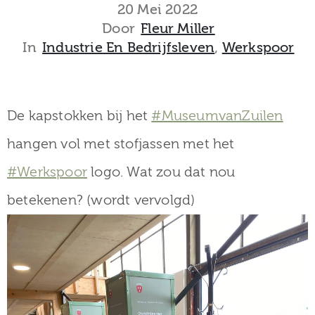
museum
20 Mei 2022
Door
Fleur Miller
In
Industrie En Bedrijfsleven
‚
Werkspoor
Activiteiten
De kapstokken bij het
#MuseumvanZuilen
hangen vol met stofjassen met het
Verhalen
#Werkspoor
logo. Wat zou dat nou
over
betekenen? (wordt vervolgd)
Zuilen
Collectie