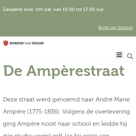
Geopend woe. t/m zat. van 10:00 tot 17:00 uur
Boek uw bezoek
Privacyverklaring
Home
Algemene
voorwaarden
De Ampèrestraat
Auteursrechten
Plan
& beeldgebruik
uw
bezoek
Deze straat werd genoemd naar André Marie
Ampère (1775-1836). Volgens de overlevering
ging Ampère nooit naar school en leidde hij
Over het
zijn studie vooral zelf, las bij wijze van