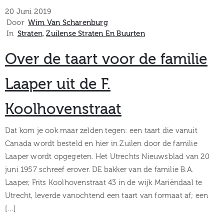
museum
20 Juni 2019
Door
Wim Van Scharenburg
In
Straten
‚
Zuilense Straten En Buurten
Activiteiten
Over de taart voor de familie
Laaper uit de F.
Koolhovenstraat
Verhalen
over
Dat kom je ook maar zelden tegen: een taart die vanuit
Canada wordt besteld en hier in Zuilen door de familie
Zuilen
Laaper wordt opgegeten. Het Utrechts Nieuwsblad van 20
juni 1957 schreef erover. DE bakker van de familie B.A.
Laaper, Frits Koolhovenstraat 43 in de wijk Mariëndaal te
Utrecht, leverde vanochtend een taart van formaat af; een
Collectie
[…]