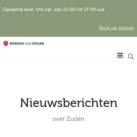
Geopend woe. t/m zat. van 10:00 tot 17:00 uur
Boek uw bezoek
Privacyverklaring
Home
Algemene
voorwaarden
Auteursrechten
Plan
& beeldgebruik
uw
bezoek
Nieuwsberichten
over Zuilen
Over het