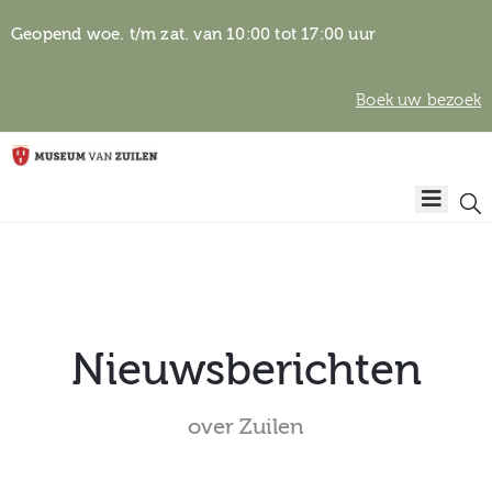
Geopend woe. t/m zat. van 10:00 tot 17:00 uur
Boek uw bezoek
Privacyverklaring
Home
Algemene
voorwaarden
Auteursrechten
Plan
& beeldgebruik
uw
bezoek
Nieuwsberichten
over Zuilen
Over het