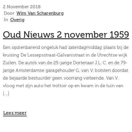
museum
2 November 2018
Door
Wim Van Scharenburg
In
Overig
Activiteiten
Oud Nieuws 2 november 1959
Een opzienbarend ongeluk had zaterdagmiddag plaats bij de
kruising De Lessepsstraat-Galvanistraat in de Utrechtse wijk
Verhalen
Zuilen. De auto’s van de 25-jarige Dortenaar J.L. C. en de 79-
jarige Amsterdamse garagehouder G. van V. botsten doordat
over
de bejaarde bestuurder geen voorrang verleende. Van V.
Zuilen
vloog met zijn auto het trottoir op en kwam in de tuin van
[…]
Lees meer
Collectie