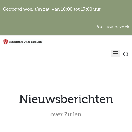
Geopend woe. t/m zat. van 10:00 tot 17:00 uur
Boek uw bezoek
Privacyverklaring
Home
Algemene
voorwaarden
Auteursrechten
Plan
& beeldgebruik
uw
bezoek
Nieuwsberichten
over Zuilen
Over het