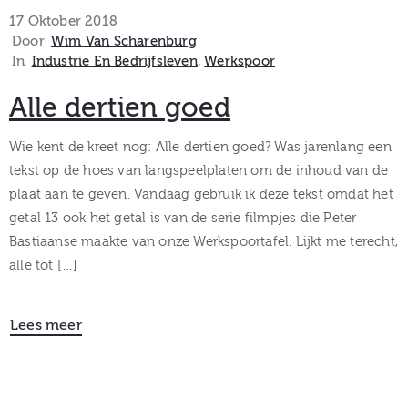
museum
17 Oktober 2018
Door
Wim Van Scharenburg
In
Industrie En Bedrijfsleven
‚
Werkspoor
Activiteiten
Alle dertien goed
Wie kent de kreet nog: Alle dertien goed? Was jarenlang een
tekst op de hoes van langspeelplaten om de inhoud van de
Verhalen
plaat aan te geven. Vandaag gebruik ik deze tekst omdat het
getal 13 ook het getal is van de serie filmpjes die Peter
over
Bastiaanse maakte van onze Werkspoortafel. Lijkt me terecht,
Zuilen
alle tot […]
Lees meer
Collectie