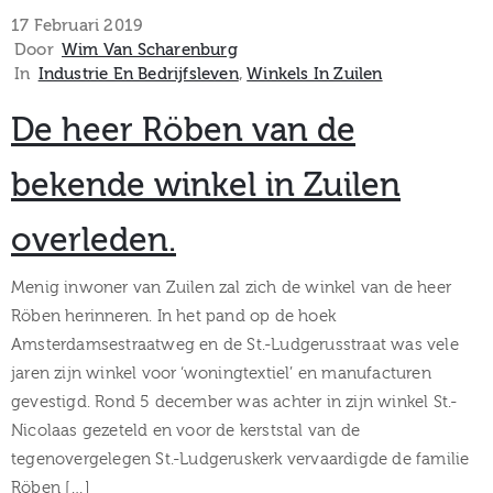
museum
17 Februari 2019
Door
Wim Van Scharenburg
In
Industrie En Bedrijfsleven
‚
Winkels In Zuilen
Activiteiten
De heer Röben van de
bekende winkel in Zuilen
overleden.
Verhalen
over
Menig inwoner van Zuilen zal zich de winkel van de heer
Röben herinneren. In het pand op de hoek
Zuilen
Amsterdamsestraatweg en de St.-Ludgerusstraat was vele
jaren zijn winkel voor ‘woningtextiel’ en manufacturen
gevestigd. Rond 5 december was achter in zijn winkel St.-
Nicolaas gezeteld en voor de kerststal van de
Collectie
tegenovergelegen St.-Ludgeruskerk vervaardigde de familie
Röben […]