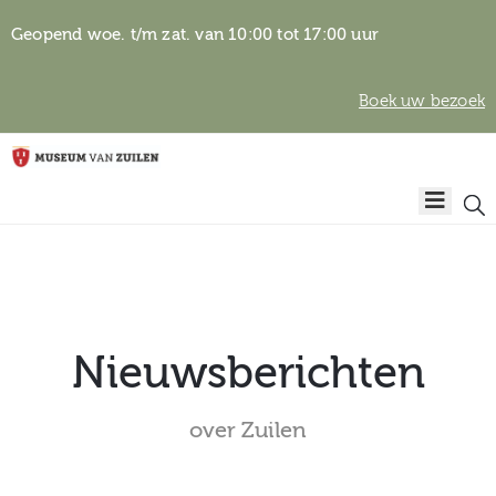
Geopend woe. t/m zat. van 10:00 tot 17:00 uur
Boek uw bezoek
Privacyverklaring
Home
Algemene
voorwaarden
Auteursrechten
Plan
& beeldgebruik
uw
bezoek
Nieuwsberichten
over Zuilen
Over het