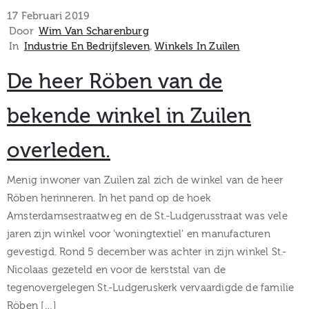
museum
17 Februari 2019
Door
Wim Van Scharenburg
In
Industrie En Bedrijfsleven
‚
Winkels In Zuilen
Activiteiten
De heer Röben van de
bekende winkel in Zuilen
overleden.
Verhalen
over
Menig inwoner van Zuilen zal zich de winkel van de heer
Röben herinneren. In het pand op de hoek
Zuilen
Amsterdamsestraatweg en de St.-Ludgerusstraat was vele
jaren zijn winkel voor ‘woningtextiel’ en manufacturen
gevestigd. Rond 5 december was achter in zijn winkel St.-
Nicolaas gezeteld en voor de kerststal van de
Collectie
tegenovergelegen St.-Ludgeruskerk vervaardigde de familie
Röben […]