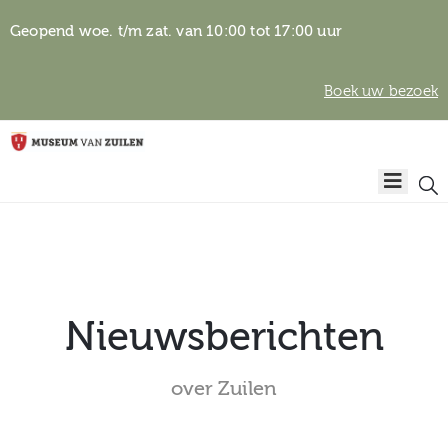
Geopend woe. t/m zat. van 10:00 tot 17:00 uur
Boek uw bezoek
Privacyverklaring
Home
Algemene
voorwaarden
Auteursrechten
Plan
& beeldgebruik
uw
bezoek
Nieuwsberichten
over Zuilen
Over het