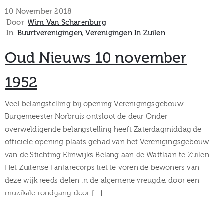
museum
10 November 2018
Door
Wim Van Scharenburg
In
Buurtverenigingen
‚
Verenigingen In Zuilen
Activiteiten
Oud Nieuws 10 november
1952
Verhalen
Veel belangstelling bij opening Verenigingsgebouw
Burgemeester Norbruis ontsloot de deur Onder
over
overweldigende belangstelling heeft Zaterdagmiddag de
officiële opening plaats gehad van het Verenigingsgebouw
Zuilen
van de Stichting Elinwijks Belang aan de Wattlaan te Zuilen.
Het Zuilense Fanfarecorps liet te voren de bewoners van
deze wijk reeds delen in de algemene vreugde, door een
Collectie
muzikale rondgang door […]