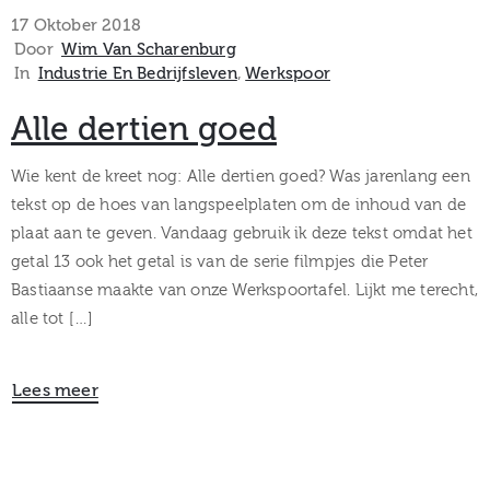
museum
17 Oktober 2018
Door
Wim Van Scharenburg
In
Industrie En Bedrijfsleven
‚
Werkspoor
Activiteiten
Alle dertien goed
Wie kent de kreet nog: Alle dertien goed? Was jarenlang een
tekst op de hoes van langspeelplaten om de inhoud van de
Verhalen
plaat aan te geven. Vandaag gebruik ik deze tekst omdat het
getal 13 ook het getal is van de serie filmpjes die Peter
over
Bastiaanse maakte van onze Werkspoortafel. Lijkt me terecht,
Zuilen
alle tot […]
Lees meer
Collectie