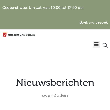
Geopend woe. t/m zat. van 10:00 tot 17:00 uur
Boek uw bezoek
Privacyverklaring
Home
Algemene
voorwaarden
Auteursrechten
Plan
& beeldgebruik
uw
bezoek
Nieuwsberichten
over Zuilen
Over het