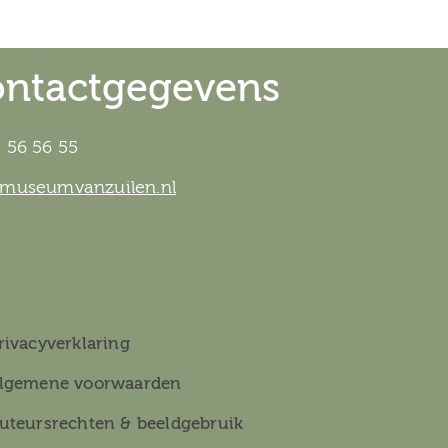
ntactgegevens
 56 56 55
@museumvanzuilen.nl
rivacyverklaring
lgemene voorwaarden
uteursrechten & beeldgebruik