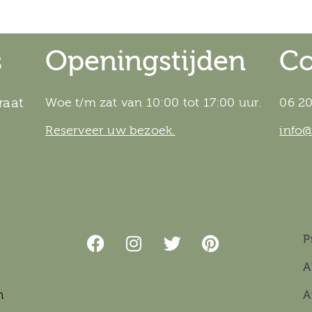
s
Openingstijden
Co
raat
Woe t/m zat van 10:00 tot 17:00 uur.
06 20
Reserveer uw bezoek.
info
P
A
n
A