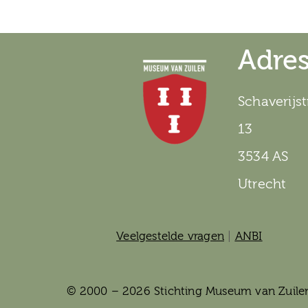
Adre
Schaverijst
13
3534 AS
Utrecht
Veelgestelde vragen
|
ANBI
© 2000 – 2026 Stichting Museum van Zuile