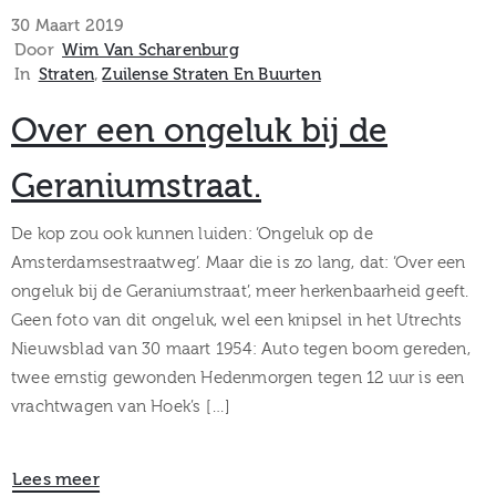
museum
30 Maart 2019
Door
Wim Van Scharenburg
In
Straten
‚
Zuilense Straten En Buurten
Activiteiten
Over een ongeluk bij de
Geraniumstraat.
Verhalen
De kop zou ook kunnen luiden: ‘Ongeluk op de
Amsterdamsestraatweg’. Maar die is zo lang, dat: ‘Over een
over
ongeluk bij de Geraniumstraat’, meer herkenbaarheid geeft.
Geen foto van dit ongeluk, wel een knipsel in het Utrechts
Zuilen
Nieuwsblad van 30 maart 1954: Auto tegen boom gereden,
twee ernstig gewonden Hedenmorgen tegen 12 uur is een
vrachtwagen van Hoek’s […]
Collectie
Lees meer