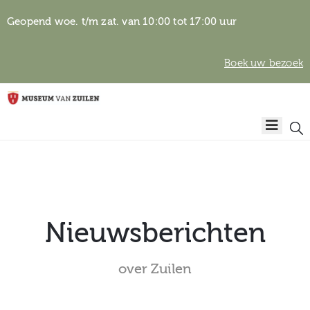
Geopend woe. t/m zat. van 10:00 tot 17:00 uur
Boek uw bezoek
Privacyverklaring
Home
Algemene
voorwaarden
Auteursrechten
Plan
& beeldgebruik
uw
bezoek
Nieuwsberichten
over Zuilen
Over het