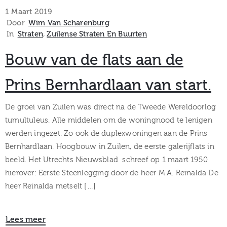
museum
1 Maart 2019
Door
Wim Van Scharenburg
In
Straten
‚
Zuilense Straten En Buurten
Activiteiten
Bouw van de flats aan de
Prins Bernhardlaan van start.
Verhalen
De groei van Zuilen was direct na de Tweede Wereldoorlog
tumultuleus. Alle middelen om de woningnood te lenigen
over
werden ingezet. Zo ook de duplexwoningen aan de Prins
Bernhardlaan. Hoogbouw in Zuilen, de eerste galerijflats in
Zuilen
beeld. Het Utrechts Nieuwsblad schreef op 1 maart 1950
hierover: Eerste Steenlegging door de heer M.A. Reinalda De
heer Reinalda metselt […]
Collectie
Lees meer