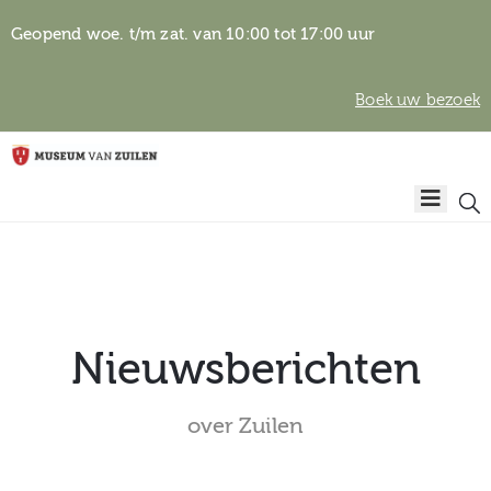
Geopend woe. t/m zat. van 10:00 tot 17:00 uur
Boek uw bezoek
Privacyverklaring
Home
Algemene
voorwaarden
Auteursrechten
Plan
& beeldgebruik
uw
bezoek
Nieuwsberichten
over Zuilen
Over het