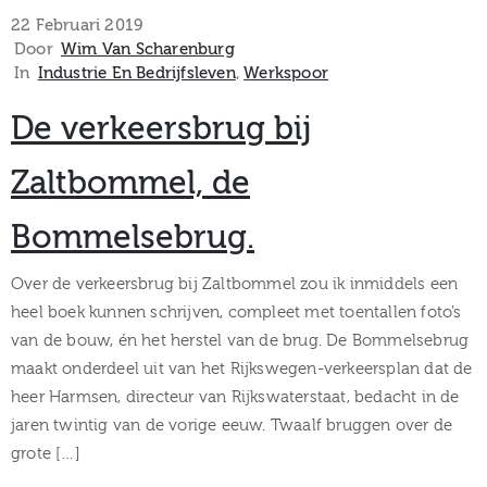
museum
22 Februari 2019
Door
Wim Van Scharenburg
In
Industrie En Bedrijfsleven
‚
Werkspoor
Activiteiten
De verkeersbrug bij
Zaltbommel, de
Bommelsebrug.
Verhalen
over
Over de verkeersbrug bij Zaltbommel zou ik inmiddels een
heel boek kunnen schrijven, compleet met toentallen foto’s
Zuilen
van de bouw, én het herstel van de brug. De Bommelsebrug
maakt onderdeel uit van het Rijkswegen-verkeersplan dat de
heer Harmsen, directeur van Rijkswaterstaat, bedacht in de
jaren twintig van de vorige eeuw. Twaalf bruggen over de
Collectie
grote […]