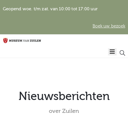
Geopend woe. t/m zat. van 10:00 tot 17:00 uur
Boek uw bezoek
Privacyverklaring
Home
Algemene
voorwaarden
Auteursrechten
Plan
& beeldgebruik
uw
bezoek
Nieuwsberichten
over Zuilen
Over het