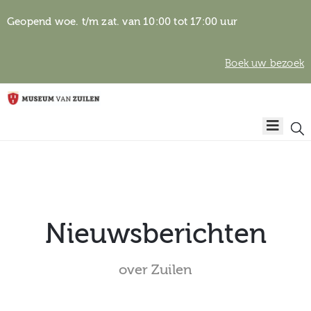
Geopend woe. t/m zat. van 10:00 tot 17:00 uur
Boek uw bezoek
Privacyverklaring
Home
Algemene
voorwaarden
Auteursrechten
Plan
& beeldgebruik
uw
bezoek
Nieuwsberichten
over Zuilen
Over het