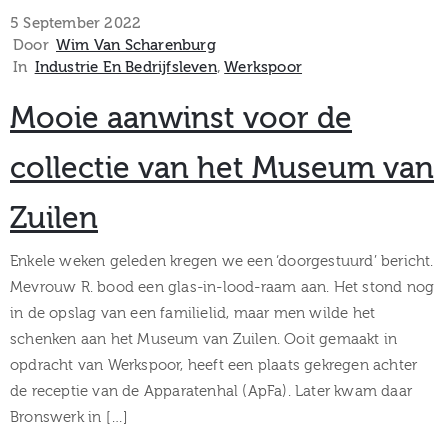
museum
5 September 2022
Door
Wim Van Scharenburg
In
Industrie En Bedrijfsleven
‚
Werkspoor
Activiteiten
Mooie aanwinst voor de
collectie van het Museum van
Zuilen
Verhalen
over
Enkele weken geleden kregen we een ‘doorgestuurd’ bericht.
Mevrouw R. bood een glas-in-lood-raam aan. Het stond nog
Zuilen
in de opslag van een familielid, maar men wilde het
schenken aan het Museum van Zuilen. Ooit gemaakt in
opdracht van Werkspoor, heeft een plaats gekregen achter
de receptie van de Apparatenhal (ApFa). Later kwam daar
Collectie
Bronswerk in […]