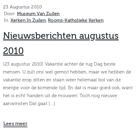
museum
23 Augustus 2010
Door
Museum Van Zuilen
In
Kerken In Zuilen
‚
Rooms-Katholieke Kerken
Activiteiten
Nieuwsberichten augustus
2010
Verhalen
(23 augustus 2010) Vakantie achter de rug Dag beste
mensen. U zult ons wel gemist hebben, maar we hebben de
over
vakantie erop zitten en staan weer helemaal bol van de
energie voor de komende tijd. En dat is maar goed ook, want
Zuilen
het is echt ‘handen uit de mouwen’. Toch nog nieuwe
aanwinsten Dat gaat […]
Collectie
Lees meer