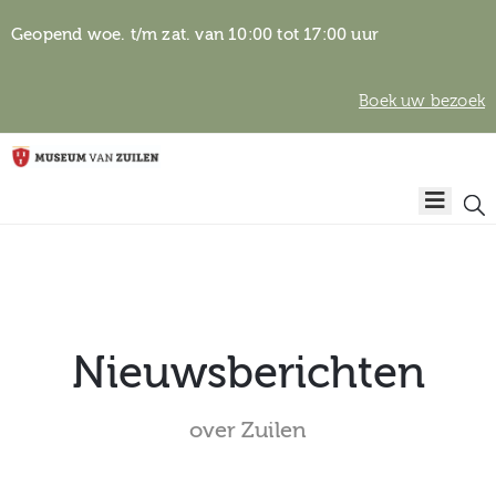
Geopend woe. t/m zat. van 10:00 tot 17:00 uur
Boek uw bezoek
Privacyverklaring
Home
Algemene
voorwaarden
Auteursrechten
Plan
& beeldgebruik
uw
bezoek
Nieuwsberichten
over Zuilen
Over het