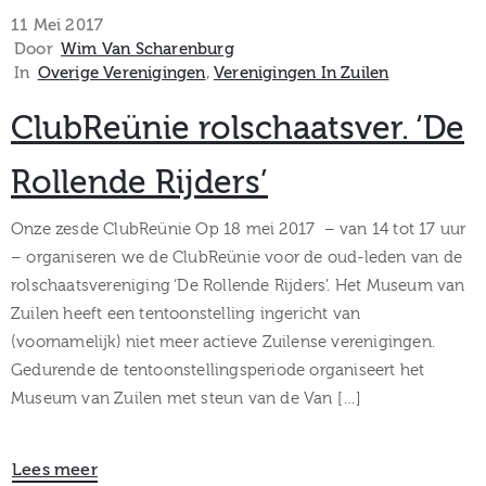
museum
11 Mei 2017
Door
Wim Van Scharenburg
In
Overige Verenigingen
‚
Verenigingen In Zuilen
Activiteiten
ClubReünie rolschaatsver. ‘De
Rollende Rijders’
Verhalen
Onze zesde ClubReünie Op 18 mei 2017 – van 14 tot 17 uur
– organiseren we de ClubReünie voor de oud-leden van de
over
rolschaatsvereniging ‘De Rollende Rijders’. Het Museum van
Zuilen heeft een tentoonstelling ingericht van
Zuilen
(voornamelijk) niet meer actieve Zuilense verenigingen.
Gedurende de tentoonstellingsperiode organiseert het
Museum van Zuilen met steun van de Van […]
Collectie
Lees meer