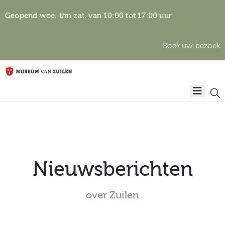
Geopend woe. t/m zat. van 10:00 tot 17:00 uur
Boek uw bezoek
Privacyverklaring
Home
Algemene
voorwaarden
Auteursrechten
Plan
& beeldgebruik
uw
bezoek
Nieuwsberichten
over Zuilen
Over het