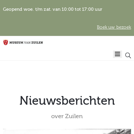
Geopend woe. t/m zat. van 10:00 tot 17:00 uur
Boek uw bezoek
Privacyverklaring
Home
Algemene
voorwaarden
Auteursrechten
Plan
& beeldgebruik
uw
bezoek
Nieuwsberichten
over Zuilen
Over het