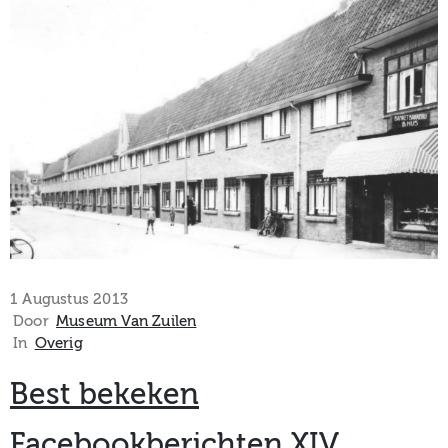
museum
Activiteiten
Verhalen
over
Zuilen
1 Augustus 2013
Door
Museum Van Zuilen
In
Overig
Best bekeken
Collectie
Facebookberichten XIV