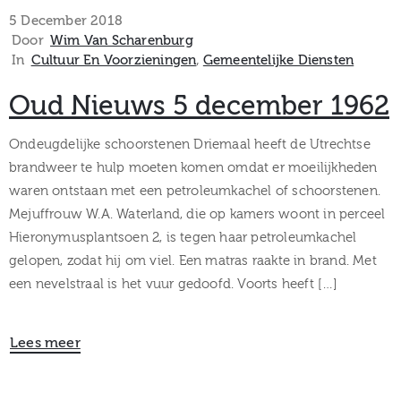
museum
5 December 2018
Door
Wim Van Scharenburg
In
Cultuur En Voorzieningen
‚
Gemeentelijke Diensten
Activiteiten
Oud Nieuws 5 december 1962
Ondeugdelijke schoorstenen Driemaal heeft de Utrechtse
brandweer te hulp moeten komen omdat er moeilijkheden
Verhalen
waren ontstaan met een petroleumkachel of schoorstenen.
Mejuffrouw W.A. Waterland, die op kamers woont in perceel
over
Hieronymusplantsoen 2, is tegen haar petroleumkachel
Zuilen
gelopen, zodat hij om viel. Een matras raakte in brand. Met
een nevelstraal is het vuur gedoofd. Voorts heeft […]
Lees meer
Collectie