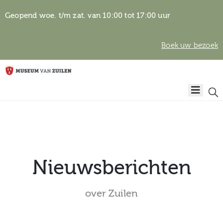
Geopend woe. t/m zat. van 10:00 tot 17:00 uur
Boek uw bezoek
Privacyverklaring
Home
Algemene
voorwaarden
Auteursrechten
Plan
& beeldgebruik
uw
bezoek
Nieuwsberichten
over Zuilen
Over het