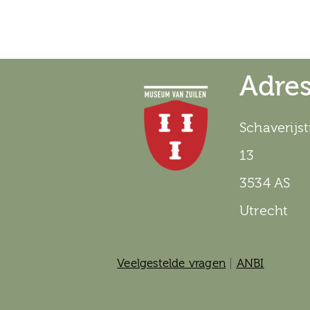
Adre
Schaverijst
13
3534 AS
Utrecht
Veelgestelde vragen
|
ANBI