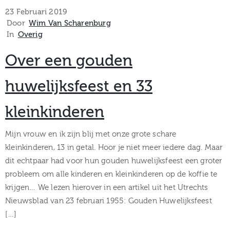
museum
23 Februari 2019
Door
Wim Van Scharenburg
In
Overig
Activiteiten
Over een gouden
huwelijksfeest en 33
kleinkinderen
Verhalen
over
Mijn vrouw en ik zijn blij met onze grote schare
kleinkinderen, 13 in getal. Hoor je niet meer iedere dag. Maar
Zuilen
dit echtpaar had voor hun gouden huwelijksfeest een groter
probleem om alle kinderen en kleinkinderen op de koffie te
krijgen… We lezen hierover in een artikel uit het Utrechts
Nieuwsblad van 23 februari 1955: Gouden Huwelijksfeest
Collectie
[…]