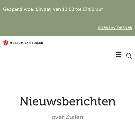
Geopend woe. t/m zat. van 10:00 tot 17:00 uur
Boek uw bezoek
Privacyverklaring
Home
Algemene
voorwaarden
Auteursrechten
Plan
& beeldgebruik
uw
bezoek
Nieuwsberichten
over Zuilen
Over het