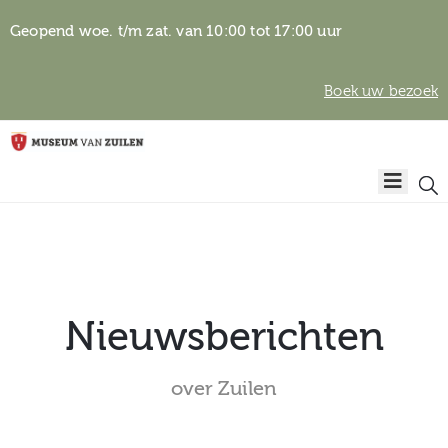
Geopend woe. t/m zat. van 10:00 tot 17:00 uur
Boek uw bezoek
Privacyverklaring
Home
Algemene
voorwaarden
Auteursrechten
Plan
& beeldgebruik
uw
bezoek
Nieuwsberichten
over Zuilen
Over het