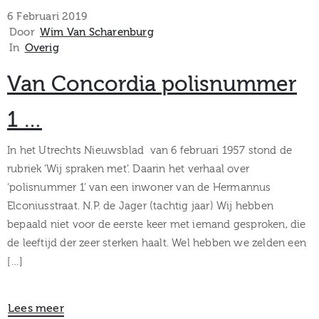
museum
6 Februari 2019
Door
Wim Van Scharenburg
In
Overig
Activiteiten
Van Concordia polisnummer
1 …
Verhalen
In het Utrechts Nieuwsblad van 6 februari 1957 stond de
rubriek ‘Wij spraken met’. Daarin het verhaal over
over
‘polisnummer 1’ van een inwoner van de Hermannus
Elconiusstraat. N.P. de Jager (tachtig jaar) Wij hebben
Zuilen
bepaald niet voor de eerste keer met iemand gesproken, die
de leeftijd der zeer sterken haalt. Wel hebben we zelden een
[…]
Collectie
Lees meer