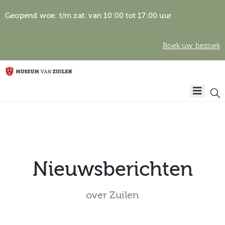
Geopend woe. t/m zat. van 10:00 tot 17:00 uur
Boek uw bezoek
Privacyverklaring
Home
Algemene
voorwaarden
Auteursrechten
Plan
& beeldgebruik
uw
bezoek
Nieuwsberichten
over Zuilen
Over het