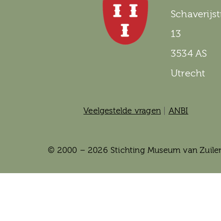
Schaverijst
13
3534 AS
Utrecht
Veelgestelde vragen
|
ANBI
© 2000 – 2026 Stichting Museum van Zuile