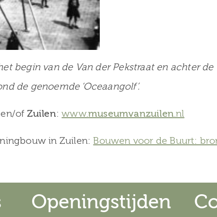
et begin van de Van der Pekstraat en achter de 
ond de genoemde ‘Oceaangolf’.
t
en/of
Zuilen
:
www.
museumvanzuilen
.nl
oningbouw in Zuilen:
Bouwen voor de Buurt: br
s
Openingstijden
Co