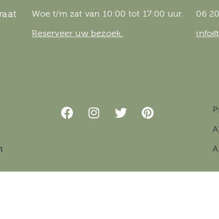
raat
Woe t/m zat van 10:00 tot 17:00 uur.
06 20
Reserveer uw bezoek.
info
P
A
n
A