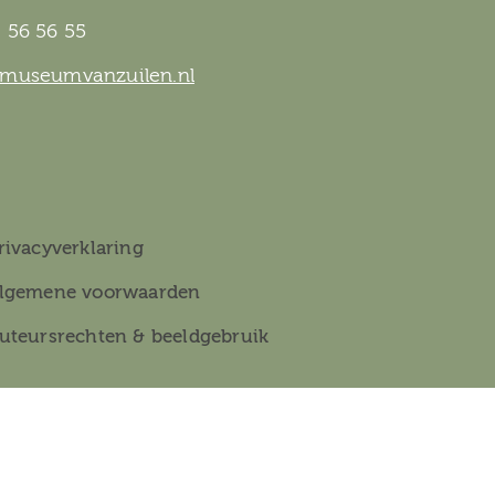
 56 56 55
@museumvanzuilen.nl
rivacyverklaring
lgemene voorwaarden
uteursrechten & beeldgebruik