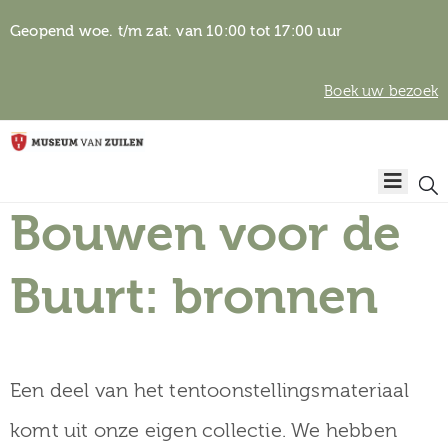
Geopend woe. t/m zat. van 10:00 tot 17:00 uur
Boek uw bezoek
Privacyverklaring
Home
Algemene
voorwaarden
Bouwen voor de
Auteursrechten
Plan
& beeldgebruik
uw
Buurt: bronnen
bezoek
Een deel van het tentoonstellingsmateriaal
Over het
komt uit onze eigen collectie. We hebben