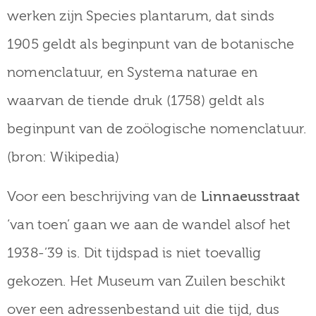
museum
werken zijn Species plantarum, dat sinds
1905 geldt als beginpunt van de botanische
nomenclatuur, en Systema naturae en
Activiteiten
waarvan de tiende druk (1758) geldt als
beginpunt van de zoölogische nomenclatuur.
Verhalen
(bron: Wikipedia)
over
Voor een beschrijving van de
Linnaeusstraat
Zuilen
‘van toen’ gaan we aan de wandel alsof het
1938-’39 is. Dit tijdspad is niet toevallig
Collectie
gekozen. Het Museum van Zuilen beschikt
over een adressenbestand uit die tijd, dus