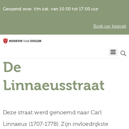
Geopend woe. t/m zat. van 10:00 tot 17:00 uur
Boek uw bezoek
Privacyverklaring
Home
Algemene
voorwaarden
De
Auteursrechten
Plan
& beeldgebruik
uw
Linnaeusstraat
bezoek
Deze straat werd genoemd naar Carl
Over het
Linnaeus (1707-1778). Zijn invloedrijkste