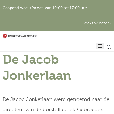
Geopend woe. t/m zat. van 10:00 tot 17:00 uur
Boek uw bezoek
Privacyverklaring
Home
Algemene
voorwaarden
De Jacob
Auteursrechten
Plan
& beeldgebruik
uw
Jonkerlaan
bezoek
De Jacob Jonkerlaan werd genoemd naar de
Over het
directeur van de borstelfabriek ‘Gebroeders