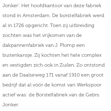
museum
Jonker’. Het hoofdkantoor van deze fabriek
stond in Amsterdam. De borstelfabriek werd
al in 1726 opgericht. Toen zij uitbreiding
Activiteiten
zochten was het vrijkomen van de
dakpannenfabriek van J. Plomp een
Verhalen
buitenkansje. Zij kochten het hele complex
over
en vestigden zich ook in Zuilen. Zo ontstond
Zuilen
aan de Daalseweg 171 vanaf 1910 een groot
bedrijf dat al vóór de komst van Werkspoor
actief was: de Borstelfabriek van de Gebrs.
Collectie
Jonker.