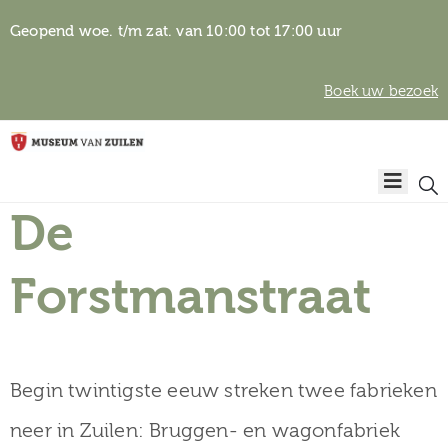
Geopend woe. t/m zat. van 10:00 tot 17:00 uur
Boek uw bezoek
Privacyverklaring
Home
Algemene
voorwaarden
De
Auteursrechten
Plan
& beeldgebruik
uw
Forstmanstraat
bezoek
Begin twintigste eeuw streken twee fabrieken
Over het
neer in Zuilen: Bruggen- en wagonfabriek