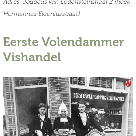
Adres: Jodocus van Lodensteinstraat 2 (hoek
museum
Hermannus Elconiusstraat)
Activiteiten
Eerste Volendammer
Vishandel
Verhalen
over
Zuilen
Collectie