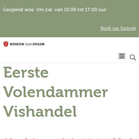
Geopend woe. t/m zat. van 10:00 tot 17:00 uur
Boek uw bezoek
Privacyverklaring
Home
Algemene
voorwaarden
Eerste
Auteursrechten
Plan
& beeldgebruik
uw
Volendammer
bezoek
Vishandel
Over het