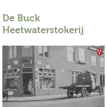
museum
De Buck
Activiteiten
Heetwaterstokerij
Verhalen
over
Zuilen
Collectie