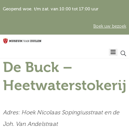
Geopend woe. t/m zat. van 10:00 tot 17:00 uur
Boek uw bezoek
Privacyverklaring
Home
Algemene
voorwaarden
De Buck –
Auteursrechten
Plan
& beeldgebruik
uw
Heetwaterstokerij
bezoek
Adres: Hoek Nicolaas Sopingiusstraat en de
Over het
Joh. Van Andelstraat