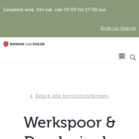
Geopend woe. t/m zat. van 10:00 tot 17:00 uur
Boek uw bezoek
Privacyverklaring
Home
Algemene
voorwaarden
Auteursrechten
Plan
& beeldgebruik
uw
Bekijk alle tentoonstellingen
bezoek
Werkspoor &
Over het