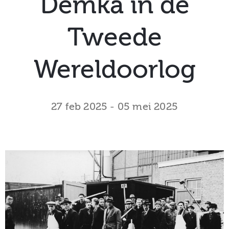
Demka in de
museum
Tweede
Activiteiten
Wereldoorlog
27 feb 2025
-
05 mei 2025
Verhalen
over
Zuilen
Collectie