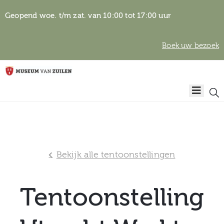
Geopend woe. t/m zat. van 10:00 tot 17:00 uur
Boek uw bezoek
Privacyverklaring
Home
Algemene
voorwaarden
Auteursrechten
Plan
& beeldgebruik
uw
Bekijk alle tentoonstellingen
bezoek
Tentoonstelling
Over het