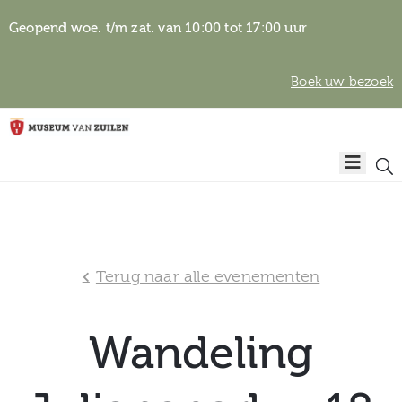
Geopend woe. t/m zat. van 10:00 tot 17:00 uur
Boek uw bezoek
Privacyverklaring
Home
Algemene
voorwaarden
Auteursrechten
Plan
& beeldgebruik
uw
Terug naar alle evenementen
bezoek
Wandeling
Over het