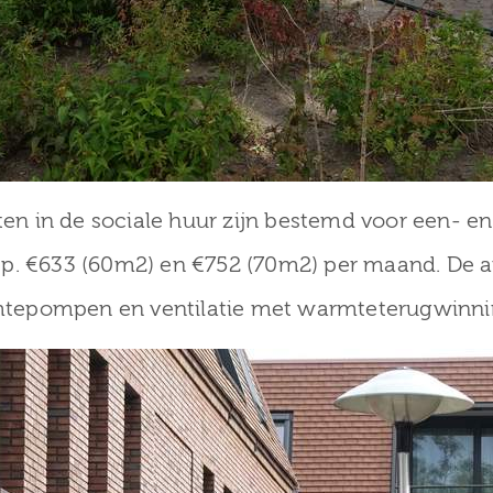
n in de sociale huur zijn bestemd voor een- e
sp. €633 (60m2) en €752 (70m2) per maand. De 
tepompen en ventilatie met warmteterugwinni