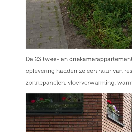
De 23 twee- en driekamerappartemente
oplevering hadden ze een huur van re
zonnepanelen, vloerverwarming, warm