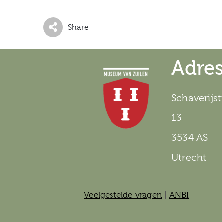
Share
Adre
Schaverijst
13
3534 AS
Utrecht
Veelgestelde vragen
|
ANBI