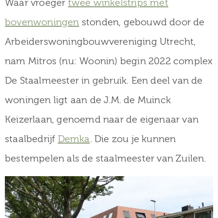
Waar vroeger
twee winkelstrips met
museum
bovenwoningen
stonden, gebouwd door de
Arbeiderswoningbouwvereniging Utrecht,
Activiteiten
nam Mitros (nu: Woonin) begin 2022 complex
De Staalmeester in gebruik. Een deel van de
woningen ligt aan de J.M. de Muinck
Verhalen
Keizerlaan, genoemd naar de eigenaar van
over
staalbedrijf
Demka
. Die zou je kunnen
Zuilen
bestempelen als de staalmeester van Zuilen.
Collectie