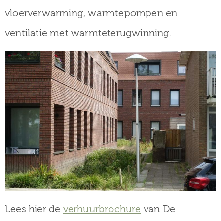
vloerverwarming, warmtepompen en
ventilatie met warmteterugwinning.
Lees hier de
verhuurbrochure
van De