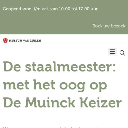
Geopend woe. t/m zat. van 10:00 tot 17:00 uur
Boek uw bezoek
Privacyverklaring
Home
Algemene
voorwaarden
De staalmeester:
Auteursrechten
Plan
& beeldgebruik
uw
met het oog op
bezoek
De Muinck Keizer
Over het