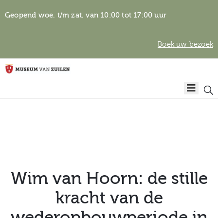
Geopend woe. t/m zat. van 10:00 tot 17:00 uur
Boek uw bezoek
Privacyverklaring
Home
Algemene
voorwaarden
Auteursrechten
Plan
& beeldgebruik
uw
bezoek
Wim van Hoorn: de stille
kracht van de
Over het
wederopbouwperiode in