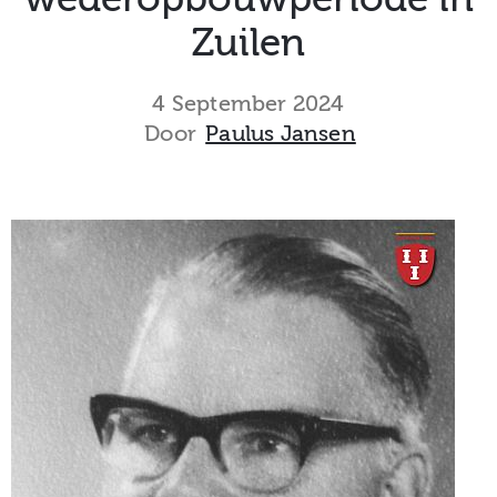
museum
Zuilen
4 September 2024
Activiteiten
Door
Paulus Jansen
Verhalen
over
Zuilen
Collectie