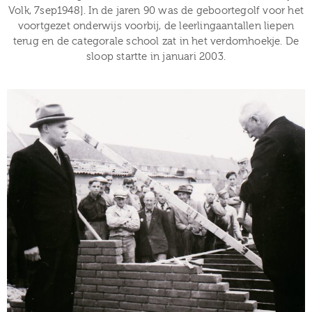
Volk, 7sep1948]. In de jaren 90 was de geboortegolf voor het
voortgezet onderwijs voorbij, de leerlingaantallen liepen
terug en de categorale school zat in het verdomhoekje. De
sloop startte in januari 2003.