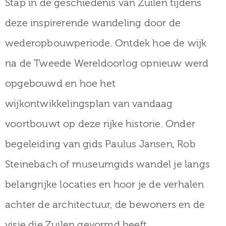
Stap in de geschiedenis van Zuilen tijdens
museum
deze inspirerende wandeling door de
wederopbouwperiode. Ontdek hoe de wijk
Activiteiten
na de Tweede Wereldoorlog opnieuw werd
opgebouwd en hoe het
wijkontwikkelingsplan van vandaag
Verhalen
voortbouwt op deze rijke historie. Onder
over
begeleiding van gids Paulus Jansen, Rob
Zuilen
Steinebach of museumgids wandel je langs
belangrijke locaties en hoor je de verhalen
Collectie
achter de architectuur, de bewoners en de
visie die Zuilen gevormd heeft.