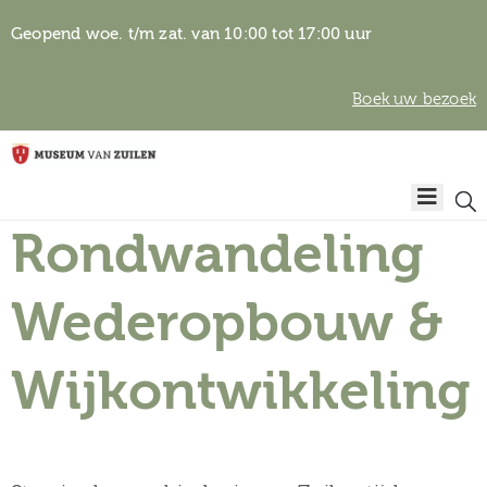
Geopend woe. t/m zat. van 10:00 tot 17:00 uur
Boek uw bezoek
Privacyverklaring
Home
Algemene
voorwaarden
Rondwandeling
Auteursrechten
Plan
& beeldgebruik
uw
Wederopbouw &
bezoek
Wijkontwikkeling
Over het