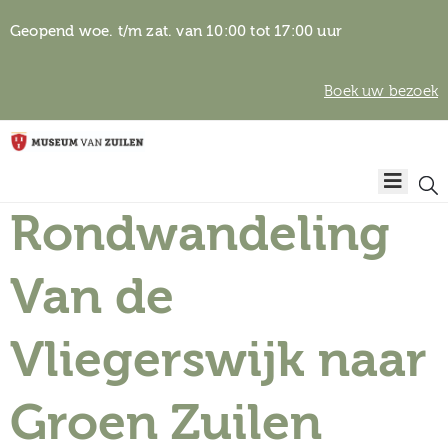
Geopend woe. t/m zat. van 10:00 tot 17:00 uur
Boek uw bezoek
Privacyverklaring
Home
Algemene
voorwaarden
Rondwandeling
Auteursrechten
Plan
& beeldgebruik
uw
Van de
bezoek
Vliegerswijk naar
Groen Zuilen
Over het