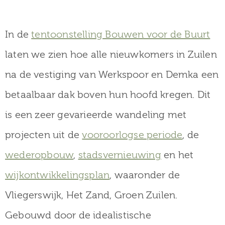
museum
In de
tentoonstelling Bouwen voor de Buurt
laten we zien hoe alle nieuwkomers in Zuilen
Activiteiten
na de vestiging van Werkspoor en Demka een
betaalbaar dak boven hun hoofd kregen. Dit
Verhalen
is een zeer gevarieerde wandeling met
over
projecten uit de
vooroorlogse periode
, de
Zuilen
wederopbouw
,
stadsvernieuwing
en het
wijkontwikkelingsplan
, waaronder de
Vliegerswijk, Het Zand, Groen Zuilen.
Collectie
Gebouwd door de idealistische