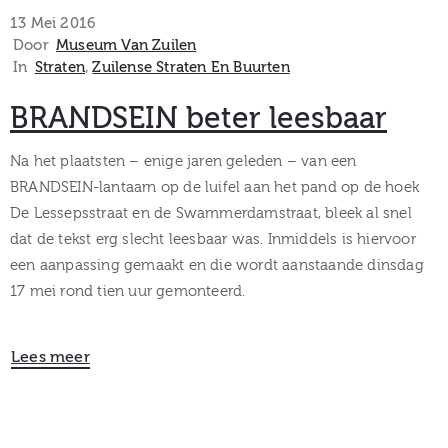
museum
13 Mei 2016
Door
Museum Van Zuilen
In
Straten
‚
Zuilense Straten En Buurten
Activiteiten
BRANDSEIN beter leesbaar
Na het plaatsten – enige jaren geleden – van een
BRANDSEIN-lantaarn op de luifel aan het pand op de hoek
Verhalen
De Lessepsstraat en de Swammerdamstraat, bleek al snel
dat de tekst erg slecht leesbaar was. Inmiddels is hiervoor
over
een aanpassing gemaakt en die wordt aanstaande dinsdag
Zuilen
17 mei rond tien uur gemonteerd.
Lees meer
Collectie