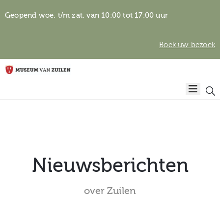
Geopend woe. t/m zat. van 10:00 tot 17:00 uur
Boek uw bezoek
Privacyverklaring
Home
Algemene
voorwaarden
Auteursrechten
Plan
& beeldgebruik
uw
bezoek
Nieuwsberichten
over Zuilen
Over het