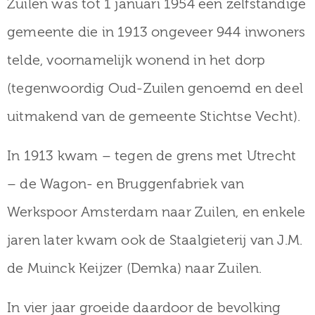
Zuilen was tot 1 januari 1954 een zelfstandige
museum
gemeente die in 1913 ongeveer 944 inwoners
telde, voornamelijk wonend in het dorp
Activiteiten
(tegenwoordig Oud-Zuilen genoemd en deel
uitmakend van de gemeente Stichtse Vecht).
Verhalen
In 1913 kwam – tegen de grens met Utrecht
over
– de Wagon- en Bruggenfabriek van
Zuilen
Werkspoor Amsterdam naar Zuilen, en enkele
jaren later kwam ook de Staalgieterij van J.M.
de Muinck Keijzer (Demka) naar Zuilen.
Collectie
In vier jaar groeide daardoor de bevolking