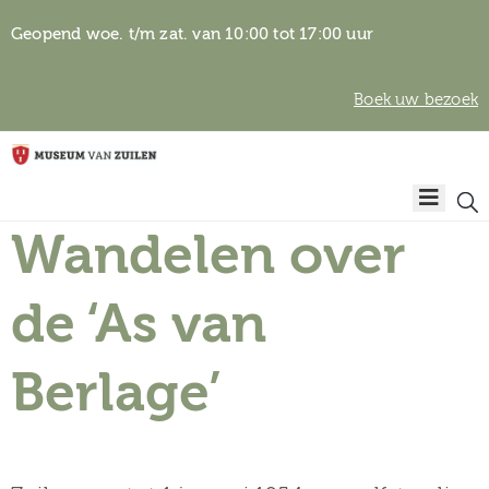
Geopend woe. t/m zat. van 10:00 tot 17:00 uur
Boek uw bezoek
Privacyverklaring
Home
Algemene
voorwaarden
Wandelen over
Auteursrechten
Plan
& beeldgebruik
uw
de ‘As van
bezoek
Berlage’
Over het