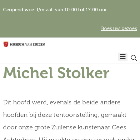
Geopend woe. t/m zat. van 10:00 tot 17:00 uur
Boek uw bezoek
Privacyverklaring
Home
Algemene
voorwaarden
Michel Stolker
Auteursrechten
Plan
& beeldgebruik
uw
bezoek
Dit hoofd werd, evenals de beide andere
hoofden bij deze tentoonstelling, gemaakt
door onze grote Zuilense kunstenaar Cees
Over het
Achterberg. Hij maakte op ons verzoek onder