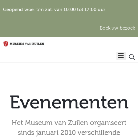
Geopend woe. t/m zat. van 10:00 tot 17:00 uur
Boek uw bezoek
Privacyverklaring
Home
Algemene
voorwaarden
Auteursrechten
Plan
& beeldgebruik
uw
Evenementen
bezoek
Het Museum van Zuilen organiseert
Over het
sinds januari 2010 verschillende