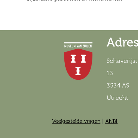
Adre
Schaverijst
13
3534 AS
Utrecht
Veelgestelde vragen
|
ANBI