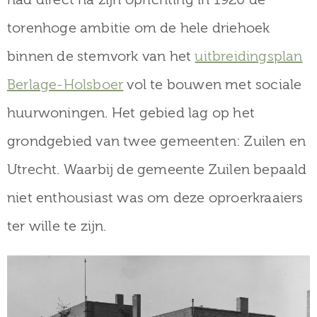
museum
torenhoge ambitie om de hele driehoek
binnen de stemvork van het
uitbreidingsplan
Activiteiten
Berlage-Holsboer
vol te bouwen met sociale
huurwoningen. Het gebied lag op het
grondgebied van twee gemeenten: Zuilen en
Verhalen
Utrecht. Waarbij de gemeente Zuilen bepaald
over
niet enthousiast was om deze oproerkraaiers
Zuilen
ter wille te zijn.
Collectie