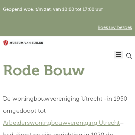
Geopend woe. t/m zat. van 10:00 tot 17:00 uur
Boek uw bezoek
Privacyverklaring
Home
Algemene
voorwaarden
Rode Bouw
Auteursrechten
Plan
& beeldgebruik
uw
bezoek
De woningbouwvereniging Utrecht -in 1950
omgedoopt tot
Arbeiderswoningbouwvereniging Utrecht
–
Over het
had direct na zijn oprichting in 1920 de