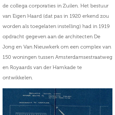
museum
de collega corporaties in Zuilen.
Het bestuur
van Eigen Haard (dat pas in 1920 erkend zou
worden als toegelaten instelling) had in 1919
Activiteiten
opdracht gegeven aan de architecten De
Jong en Van Nieuwkerk om een complex van
Verhalen
150 woningen tussen Amsterdamsestraatweg
over
en Royaards van der Hamkade te
Zuilen
ontwikkelen.
Collectie