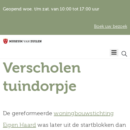
Geopend woe. t/m zat. van 10:00 tot 17:00 uur
Boek uw bezoek
Privacyverklaring
Home
Algemene
voorwaarden
Verscholen
Auteursrechten
Plan
& beeldgebruik
uw
tuindorpje
bezoek
De gereformeerde
woningbouwstichting
Over het
Eigen Haard
was later uit de startblokken dan